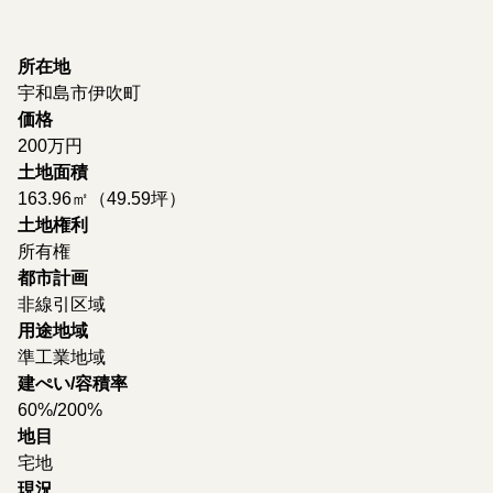
所在地
宇和島市伊吹町
価格
200万円
土地面積
163.96㎡（49.59坪）
土地権利
所有権
都市計画
非線引区域
用途地域
準工業地域
建ぺい/容積率
60%/200%
地目
宅地
現況